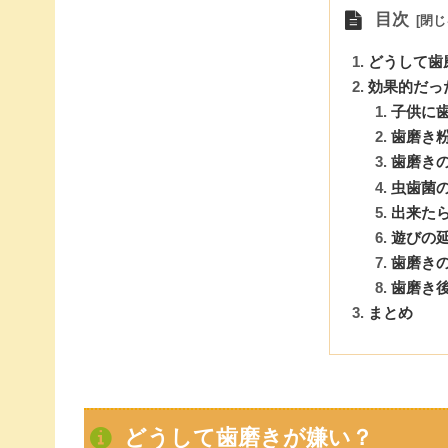
目次
どうして歯
効果的だっ
子供に
歯磨き
歯磨き
虫歯菌
出来た
遊びの
歯磨き
歯磨き
まとめ
どうして歯磨きが嫌い？