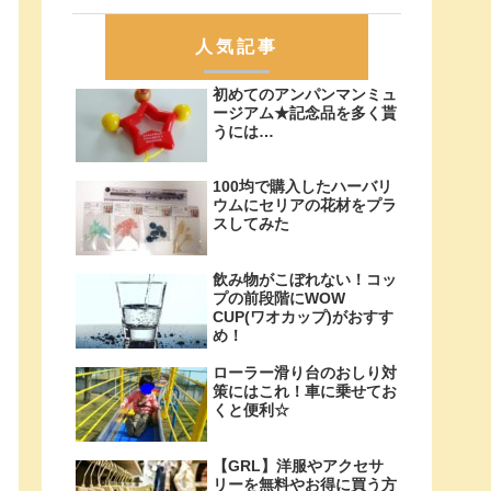
人気記事
初めてのアンパンマンミュ
ージアム★記念品を多く貰
うには…
100均で購入したハーバリ
ウムにセリアの花材をプラ
スしてみた
飲み物がこぼれない！コッ
プの前段階にWOW
CUP(ワオカップ)がおすす
め！
ローラー滑り台のおしり対
策にはこれ！車に乗せてお
くと便利☆
【GRL】洋服やアクセサ
リーを無料やお得に買う方